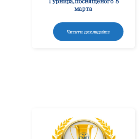
Турнира,посвященого 8
марта
Читати докладніше