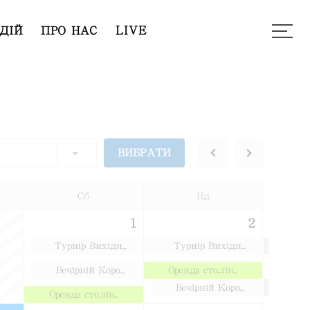
ДІЙ
ПРО НАС
LIVE
Сб
Нд
1
2
Турнір Вихідн...
Турнір Вихідн...
Вечірній Коро...
Оренда столів...
Вечірній Коро...
Оренда столів...