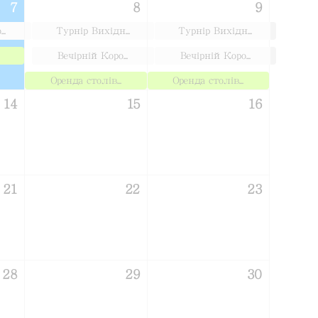
7
8
9
..
Турнір Вихідн...
Турнір Вихідн...
Вечірній Коро...
Вечірній Коро...
Оренда столів...
Оренда столів...
14
15
16
21
22
23
28
29
30