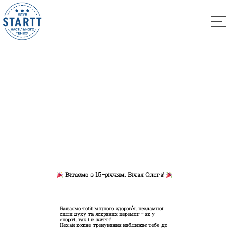
Вітаємо Бічая Олега з 15-річчам!!!
Вітаємо з 15-річчям, Бічая Олега!
Бажаємо тобі міцного здоров’я, незламної
сили духу та яскравих перемог — як у
спорті, так і в житті!
Нехай кожне тренування наближає тебе до