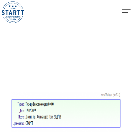
Результаты Турнира “Выходного Дня 0-400” за
12.02.2022