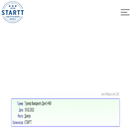
Результаты Турнира “Выходного Дня 0-400” за
19.02.2022