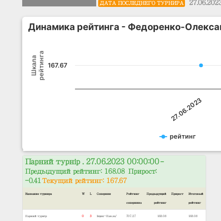
27.06.202
ДАТА ПОСЛЕДНЕГО ТУРНИРА
Динамика рейтинга - Федоренко-Олекс
рейтинга
Шкала
167.67
27.06.2023
рейтинг
Парний турнір . 27.06.2023 00:00:00
–
Предыдущий рейтинг: 168.08 Прирост:
-0.41
Текущий рейтинг: 167.67
Название турнира
W
L
Соперник
Рейтинг
Предыдущий
Прирост
Итоговый
соперника
рейтинг
рейтинг
Парний турнір
0
3
Іщик-Павло/
707.27
168.08
168.08