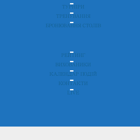
ТУРНІРИ
ТРЕНУВАННЯ
БРОНЮВАННЯ СТОЛІВ
РЕЙТИНГ
ВИХОВАНИКИ
КАЛЕНДАР ПОДІЙ
КОНТАКТИ
LIVE