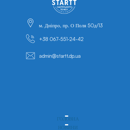
м. Дніпро, пр. О Поля 50д/13
+38 067-551-24-42
admin@startt.dp.ua
ГОЛОВНА
НОВИНИ