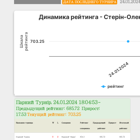
24.01.202
ДАТА ПОСЛЕДНЕГО ТУРНИРА
Динамика рейтинга - Стерін-Оле
рейтинга
Шкала
703.25
24.01.2024
рейтинг
Парний Турнір. 24.01.2024 18:04:53
–
Предыдущий рейтинг: 685.72 Прирост:
17.53
Текущий рейтинг: 703.25
Название турнира
W
L
Соперник
Рейтинг
Предыдущий
Прирост
Итоговый
соперника
рейтинг
рейтинг
Парний Турнір
0
2
Вороной-Марк/
854.3
685.72
685.72