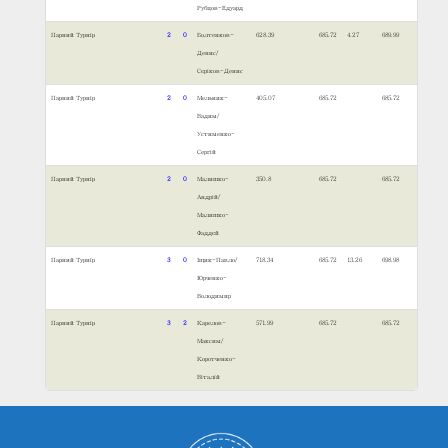
Рубцов-Едуард
Парний Турнір
2
0
Болтенков-
628.39
685.72
4.27
689.99
Денис/
Сєріков-Денис
Парний Турнір
2
0
Мельник-
405.07
685.72
685.72
Вадим/
Устименко-
Сергій
Парний Турнір
2
0
Малишко-
350.8
685.72
685.72
Андрій/
Малишко-
Фаддєй
Парний Турнір
3
0
Іщик-Павло/
718.34
685.72
13.26
698.98
Юрченко-
Володимир
Парний Турнір
3
2
Карелов-
571.99
685.72
685.72
Максим/
Коротченко-
Віталій