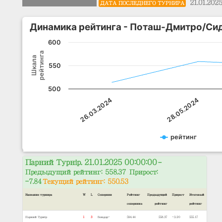
21.01.202
ДАТА ПОСЛЕДНЕГО ТУРНИРА
Динамика рейтинга - Поташ-Дмитро/С
600
рейтинга
Шкала
550
500
26.03.2024
28.05.2024
рейтинг
Парний Турнір. 21.01.2025 00:00:00
–
Предыдущий рейтинг: 558.37 Прирост:
-7.84
Текущий рейтинг: 550.53
Название турнира
W
L
Соперник
Рейтинг
Предыдущий
Прирост
Итоговый
соперника
рейтинг
рейтинг
Парний Турнір
1
3
Бондар-
594.44
558.37
-3.20
555.17