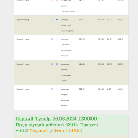
Парний турнір
2
3
Болтенков-
642.2
513.52
513.52
Денис/
Сєріков-Денис
Парний турнір
3
0
Бондар-
614.2
513.52
20.07
533.59
Станіслав/
Густов-Денис
Парний турнір
3
1
Карелов-
523.21
513.52
10.97
524.49
Максим/
Коротченко-
Віталій
Парний турнір
3
2
Мельник-
522.28
513.52
10.88
524.40
Вадим/
Устименко-
Сергій
Парний турнір
3
1
Малишко-
442.78
513.52
2.93
516.45
Андрій/
Малишко-
Фаддєй
Парний Турнір. 26.03.2024 12:00:00
–
Предыдущий рейтинг: 530.14 Прирост:
-16.62
Текущий рейтинг: 513.52