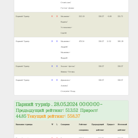
Станіслав/
Густов-Денис
Парний Турнір
0
3
Мельник-
525.19
558.37
-6.66
551.71
Вадим/
Устименко-
Сергій
Парний Турнір
3
0
Малишко-
478.54
558.37
2.02
560.39
Андрій/
Малишко-
Фаддєй
Парний Турнір
3
0
Хохлов-Артем/
558.37
558.37
Яшина-Тетяна
Парний Турнір
3
0
Дрьомова-
558.37
558.37
Альона/
Степунін-Влад
Парний турнір . 28.05.2024 00:00:00
–
Предыдущий рейтинг: 513.52 Прирост:
44.85
Текущий рейтинг: 558.37
Название турнира
W
L
Соперник
Рейтинг
Предыдущий
Прирост
Итоговый
соперника
рейтинг
рейтинг