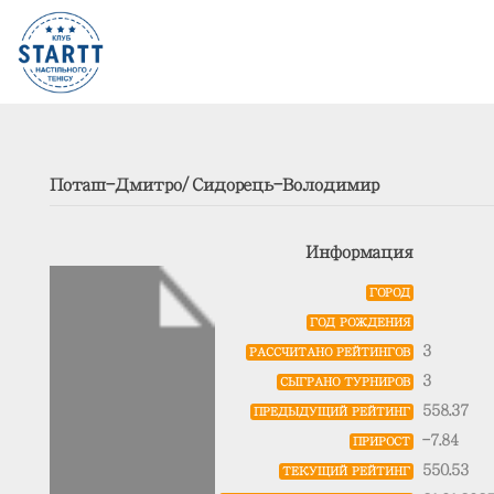
Поташ-Дмитро/Сидорець-Володимир
Информация
ГОРОД
ГОД РОЖДЕНИЯ
3
РАССЧИТАНО РЕЙТИНГОВ
3
СЫГРАНО ТУРНИРОВ
558.37
ПРЕДЫДУЩИЙ РЕЙТИНГ
-7.84
ПРИРОСТ
550.53
ТЕКУЩИЙ РЕЙТИНГ