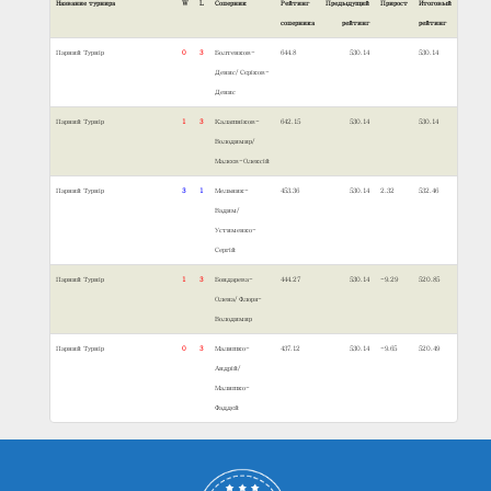
Название турнира
W
L
Соперник
Рейтинг
Предыдущий
Прирост
Итоговый
соперника
рейтинг
рейтинг
Парний Турнір
0
3
Болтенков-
644.8
530.14
530.14
Денис/Сєріков-
Денис
Парний Турнір
1
3
Калашніков-
642.15
530.14
530.14
Володимир/
Малєєв-Олексій
Парний Турнір
3
1
Мельник-
453.36
530.14
2.32
532.46
Вадим/
Устименко-
Сергій
Парний Турнір
1
3
Бондарева-
444.27
530.14
-9.29
520.85
Олена/Флоря-
Володимир
Парний Турнір
0
3
Малишко-
437.12
530.14
-9.65
520.49
Андрій/
Малишко-
Фаддєй