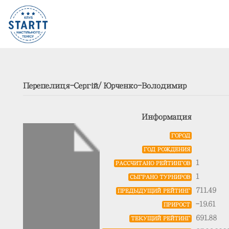
Перепелиця-Сергій/Юрченко-Володимир
Информация
ГОРОД
ГОД РОЖДЕНИЯ
1
РАССЧИТАНО РЕЙТИНГОВ
1
СЫГРАНО ТУРНИРОВ
711.49
ПРЕДЫДУЩИЙ РЕЙТИНГ
-19.61
ПРИРОСТ
691.88
ТЕКУЩИЙ РЕЙТИНГ