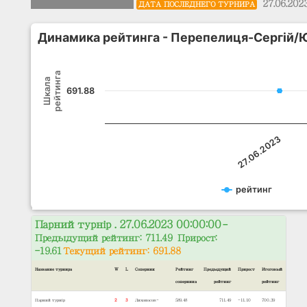
27.06.202
ДАТА ПОСЛЕДНЕГО ТУРНИРА
Динамика рейтинга - Перепелиця-Сергій
рейтинга
Шкала
691.88
27.06.2023
рейтинг
Парний турнір . 27.06.2023 00:00:00
–
Предыдущий рейтинг: 711.49 Прирост:
-19.61
Текущий рейтинг: 691.88
Название турнира
W
L
Соперник
Рейтинг
Предыдущий
Прирост
Итоговый
соперника
рейтинг
рейтинг
Парний турнір
2
3
Лихоносов-
589.48
711.49
-11.10
700.39