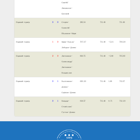
Сергій/
Лихоносов-
Євгеній
Парний турнір
3
0
Стерін-
385.54
711.49
711.49
Олексій/
Шаламов-Марк
Парний турнір
1
3
Іщик-Павло/
707.27
711.49
-5.21
706.28
Лебедєв-Денис
Парний турнір
2
3
Литвинов-
693.75
711.49
-5.89
705.60
Олександр/
Литвинов-
Владислав
Парний турнір
3
1
Болтенков-
630.26
711.49
1.88
713.37
Денис/
Сєріков-Денис
Парний турнір
3
1
Бондар-
618.57
711.49
0.71
712.20
Станіслав/
Густов-Денис