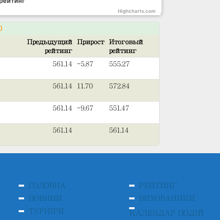
рейтинг
Highcharts.com
0
Предыдущий
Прирост
Итоговый
рейтинг
рейтинг
561.14
-5.87
555.27
561.14
11.70
572.84
561.14
-9.67
551.47
561.14
561.14
ГОЛОВНА
РЕЙТИНГ
НОВИНИ
ВИХОВАНИКИ
ТУРНІРИ
КАЛЕНДАР ПОДІЙ