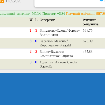
11.02.2025
РА
дыдущий рейтинг: 561.14 Прирост: -3.84
Текущий рейтинг: 557.3
W
L
Соперник
Рейтинг
соперника
1
3
Бондарева-Олена/Флоря-
543.75
Володимир
3
0
Карелов-Максим/
578.09
Коротченко-Віталій
2
3
Бойко-Дмитро/
467.83
Самойленко-Кирило
3
0
Хорошун-Антон/Стерін-
Олексій