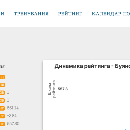
РИ
ТРЕНУВАННЯ
РЕЙТИНГ
КАЛЕНДАР ПО
Динамика рейтинга - Буян
ия
ОД
рейтинга
Шкала
ИЯ
557.3
1
ОВ
1
ОВ
561.14
НГ
-3.84
СТ
557.30
НГ