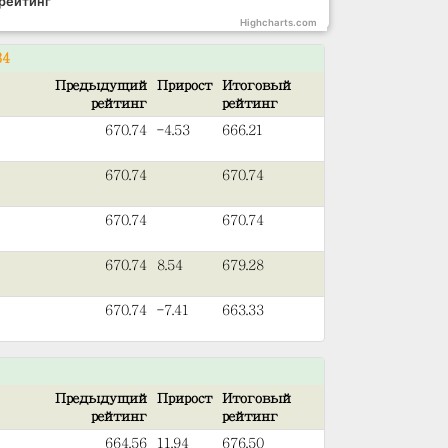
рейтинг
Highcharts.com
34
Предыдущий
Прирост
Итоговый
рейтинг
рейтинг
670.74
-4.53
666.21
670.74
670.74
670.74
670.74
670.74
8.54
679.28
670.74
-7.41
663.33
Предыдущий
Прирост
Итоговый
рейтинг
рейтинг
664.56
11.94
676.50