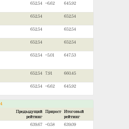
652.54
-6.62
645.92
652.54
652.54
652.54
652.54
652.54
652.54
652.54
-5.01
647.53
652.54
7.91
660.45
652.54
-6.62
645.92
54
Предыдущий
Прирост
Итоговый
рейтинг
рейтинг
639.67
-0.58
639.09