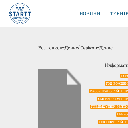
НОВИНИ
ТУРНІ
Болтенков-Денис/Сєріков-Денис
Информац
ГОР
ГОД РОЖДЕН
РАССЧИТАНО РЕЙТИНГ
СЫГРАНО ТУРНИР
ПРЕДЫДУЩИЙ РЕЙТИ
ПРИРО
ТЕКУЩИЙ РЕЙТИ