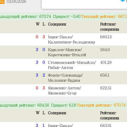
03.06.2026
РА
дыдущий рейтинг: 670.74 Прирост: -3.40
Текущий рейтинг: 667.
W
L
Соперник
Рейтинг
соперника
0
3
Іщик-Павло/
680.12
Калашніков-Володимир
3
0
Карелов-Максим/
564.9
Коротченко-Віталій
3
0
Стояновський-Михайло/
401.28
Рибак-Антон
3
2
Фомін-Олександр/
656.1
Мельник-Вадим
0
3
Яковенко-Антон/
622.51
Яковенко-Єгор
дыдущий рейтинг: 664.56 Прирост: 6.18
Текущий рейтинг: 670.74
W
L
Соперник
Рейтинг
соперника
3
1
Іщик-Павло/
683.91