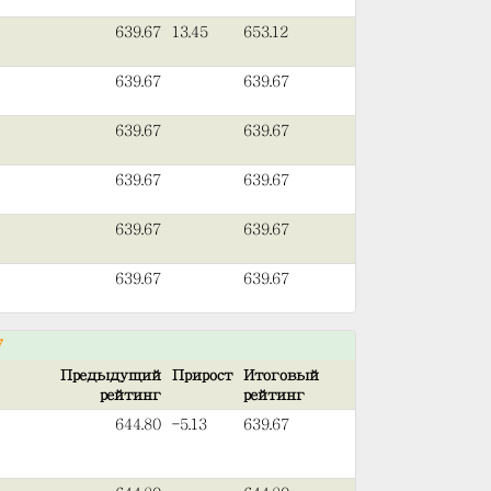
639.67
13.45
653.12
639.67
639.67
639.67
639.67
639.67
639.67
639.67
639.67
639.67
639.67
7
Предыдущий
Прирост
Итоговый
рейтинг
рейтинг
644.80
-5.13
639.67