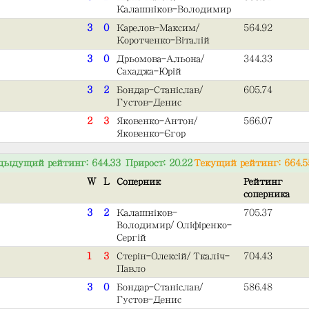
Калашніков-Володимир
3
0
Карелов-Максим/
564.92
Коротченко-Віталій
3
0
Дрьомова-Альона/
344.33
Сахаджа-Юрій
3
2
Бондар-Станіслав/
605.74
Густов-Денис
2
3
Яковенко-Антон/
566.07
Яковенко-Єгор
дыдущий рейтинг: 644.33 Прирост: 20.22
Текущий рейтинг: 664.5
W
L
Соперник
Рейтинг
соперника
3
2
Калашніков-
705.37
Володимир/Оліфіренко-
Сергій
1
3
Стерін-Олексій/Ткаліч-
704.43
Павло
3
0
Бондар-Станіслав/
586.48
Густов-Денис