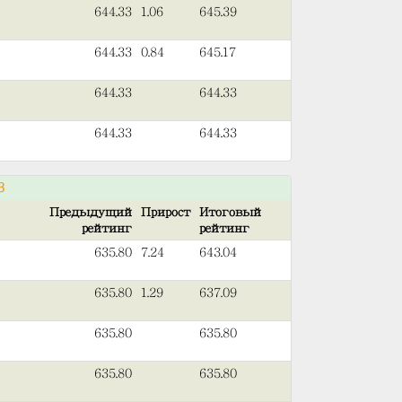
644.33
1.06
645.39
644.33
0.84
645.17
644.33
644.33
644.33
644.33
3
Предыдущий
Прирост
Итоговый
рейтинг
рейтинг
635.80
7.24
643.04
635.80
1.29
637.09
635.80
635.80
635.80
635.80