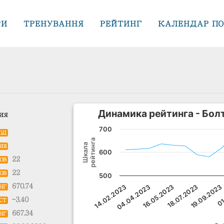
РИ
ТРЕНУВАННЯ
РЕЙТИНГ
КАЛЕНДАР ПО
Динамика рейтинга - Бол
ия
700
ОД
рейтинга
Шкала
ИЯ
600
22
ОВ
22
ОВ
500
670.74
18.07.2023
04.04.2023
19.09.2023
16.05.2023
01
14.02.2023
НГ
-3.40
СТ
667.34
НГ