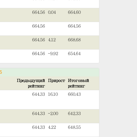
664.56
0.04
664.60
664.56
664.56
664.56
4.12
668.68
664.56
-9.92
654.64
5
Предыдущий
Прирост
Итоговый
рейтинг
рейтинг
644.33
16.10
660.43
644.33
-2.00
642.33
644.33
4.22
648.55