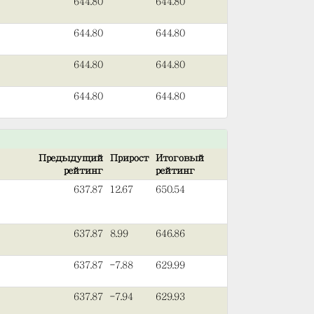
644.80
644.80
644.80
644.80
644.80
644.80
644.80
644.80
Предыдущий
Прирост
Итоговый
рейтинг
рейтинг
637.87
12.67
650.54
637.87
8.99
646.86
637.87
-7.88
629.99
637.87
-7.94
629.93