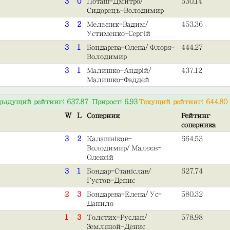
3
0
Поташ-Дмитро/
530.14
Сидорець-Володимир
3
2
Мельник-Вадим/
453.36
Устименко-Сергій
3
1
Бондарева-Олена/Флоря-
444.27
Володимир
3
1
Малишко-Андрій/
437.12
Малишко-Фаддєй
ыдущий рейтинг: 637.87 Прирост: 6.93
Текущий рейтинг: 644.80
W
L
Соперник
Рейтинг
соперника
3
2
Калашніков-
664.53
Володимир/Малєєв-
Олексій
3
1
Бондар-Станіслав/
627.74
Густов-Денис
2
3
Бондарева-Елена/Ус-
580.32
Данило
1
3
Толстих-Руслан/
578.98
Земляной-Денис