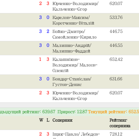
2
3
Юрченко-Володимир/
620.07
Кальченко-Єгор
3
0
Карелов-Максим/
533.76
Коротченко-Віталій
3
2
Бойко-Дмитро/
446.75
Самойленко-Кирило
3
0
Малишко-Андрій/
446.55
Малишко-Фаддєй
1
3
Калашніков-
652.42
Володимир/Малєєв-
Олексій
3
0
Бондар-Станіслав/
631.66
Густов-Денис
2
3
Юрченко-Володимир/
620.07
Кальченко-Єгор
дыдущий рейтинг: 639.67 Прирост: 12.87
Текущий рейтинг: 652.
W
L
Соперник
Рейтинг
соперника
2
3
Іщик-Павло/Лебедєв-
728.12