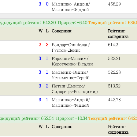
3
0
Малишко-Андрій/
458.29
Малишко-Фаддєй
едыдущий рейтинг: 642.20 Прирост: -6.40
Текущий рейтинг: 635.
W
L
Соперник
Рейтинг
соперника
2
3
Бондар-Станіслав/
614.2
Густов-Денис
3
1
Карелов-Максим/
523.21
Коротченко-Віталій
3
1
Мельник-Вадим/
522.28
Устименко-Сергій
3
2
Поташ-Дмитро/
513.52
Сидорець-Володимир
3
1
Малишко-Андрій/
442.78
Малишко-Фаддєй
дыдущий рейтинг: 652.54 Прирост: -10.34
Текущий рейтинг: 642.
W
L
Соперник
Рейтинг
соперника