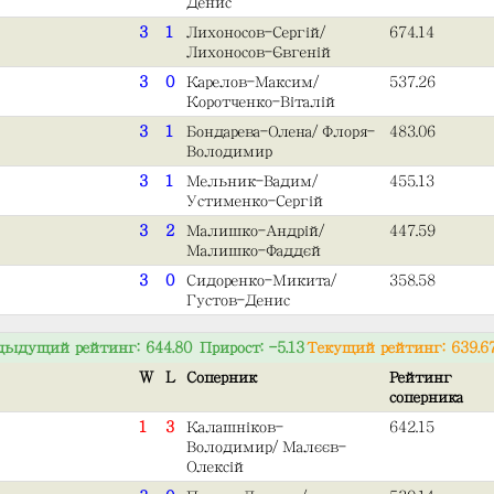
Денис
3
1
Лихоносов-Сергій/
674.14
Лихоносов-Євгеній
3
0
Карелов-Максим/
537.26
Коротченко-Віталій
3
1
Бондарева-Олена/Флоря-
483.06
Володимир
3
1
Мельник-Вадим/
455.13
Устименко-Сергій
3
2
Малишко-Андрій/
447.59
Малишко-Фаддєй
3
0
Сидоренко-Микита/
358.58
Густов-Денис
дыдущий рейтинг: 644.80 Прирост: -5.13
Текущий рейтинг: 639.6
W
L
Соперник
Рейтинг
соперника
1
3
Калашніков-
642.15
Володимир/Малєєв-
Олексій