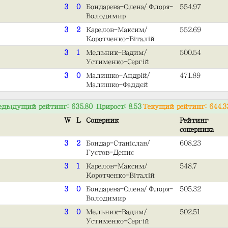
3
0
Бондарева-Олена/Флоря-
554.97
Володимир
3
2
Карелов-Максим/
552.69
Коротченко-Віталій
3
1
Мельник-Вадим/
500.54
Устименко-Сергій
3
0
Малишко-Андрій/
471.89
Малишко-Фаддєй
едыдущий рейтинг: 635.80 Прирост: 8.53
Текущий рейтинг: 644.3
W
L
Соперник
Рейтинг
соперника
3
2
Бондар-Станіслав/
608.23
Густов-Денис
3
1
Карелов-Максим/
548.7
Коротченко-Віталій
3
0
Бондарева-Олена/Флоря-
505.32
Володимир
3
0
Мельник-Вадим/
502.51
Устименко-Сергій