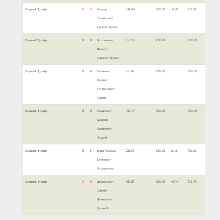
Парний Турнір
2
3
Бондар-
641.08
720.82
-8.99
711.83
Станіслав/
Густов-Денис
Парний Турнір
3
0
Болтенков-
616.79
720.82
720.82
Денис/
Сєріков-Денис
Парний Турнір
3
2
Мельник-
416.48
720.82
720.82
Вадим/
Устименко-
Сергій
Парний Турнір
3
0
Малишко-
332.37
720.82
720.82
Андрій/
Малишко-
Фаддєй
Парний Турнір
3
1
Іщик-Павло/
731.87
720.82
11.11
731.93
Юрченко-
Володимир
Парний Турнір
1
3
Лихоносов-
659.55
720.82
-8.06
712.76
Сергій/
Лихоносов-
Євгеній