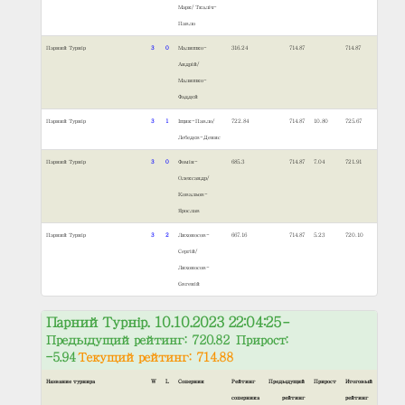
Марк/Ткаліч-
Павло
Парний Турнір
3
0
Малишко-
316.24
714.87
714.87
Андрій/
Малишко-
Фаддєй
Парний Турнір
3
1
Іщик-Павло/
722.84
714.87
10.80
725.67
Лебедєв-Денис
Парний Турнір
3
0
Фомін-
685.3
714.87
7.04
721.91
Олександр/
Ковальов-
Ярослав
Парний Турнір
3
2
Лихоносов-
667.16
714.87
5.23
720.10
Сергій/
Лихоносов-
Євгеній
Парний Турнір. 10.10.2023 22:04:25
–
Предыдущий рейтинг: 720.82 Прирост:
-5.94
Текущий рейтинг: 714.88
Название турнира
W
L
Соперник
Рейтинг
Предыдущий
Прирост
Итоговый
соперника
рейтинг
рейтинг