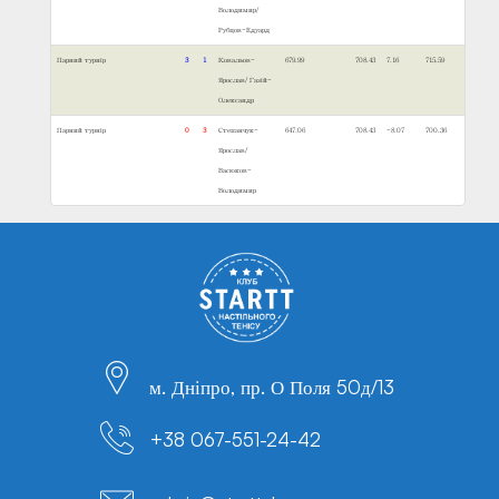
Володимир/
Рубцов-Едуард
Парний турнір
3
1
Ковальов-
679.99
708.43
7.16
715.59
Ярослав/Газій-
Олександр
Парний турнір
0
3
Степанчук-
647.06
708.43
-8.07
700.36
Ярослав/
Васюков-
Володимир
м. Дніпро, пр. О Поля 50д/13
+38 067-551-24-42