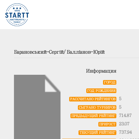
Барановський-Сергій/Балліанов-Юрій
Информация
ГОРОД
ГОД РОЖДЕНИЯ
5
РАССЧИТАНО РЕЙТИНГОВ
5
СЫГРАНО ТУРНИРОВ
714.87
ПРЕДЫДУЩИЙ РЕЙТИНГ
23.07
ПРИРОСТ
737.94
ТЕКУЩИЙ РЕЙТИНГ