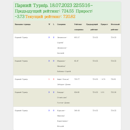
Парний Турнір. 18.07.2023 22:55:16
–
Предыдущий рейтинг: 724.55 Прирост:
-3.73
Текущий рейтинг: 720.82
Название турнира
W
L
Соперник
Рейтинг
Предыдущий
Прирост
Итоговый
соперника
рейтинг
рейтинг
Парний Турнір
3
2
Лихоносов-
605.17
724.55
724.55
Сергій/
Лихоносов-
Євгеній
Парний Турнір
3
0
Шаранов-
85.47
724.55
724.55
Михайло/
Бабенко-Сергій
Парний Турнір
1
3
Іщик-Павло/
729.77
724.55
-4.74
719.81
Лебедєв-Денис
Парний Турнір
3
2
Бондар-
634.68
724.55
1.01
725.56
Станіслав/
Густов-Денис
Парний Турнір
3
0
Карелов-
540.63
724.55
724.55
Максим/
Коротченко-
Віталій