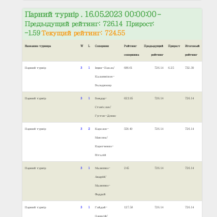
Парний турнір . 16.05.2023 00:00:00
–
Предыдущий рейтинг: 726.14 Прирост:
-1.59
Текущий рейтинг: 724.55
Название турнира
W
L
Соперник
Рейтинг
Предыдущий
Прирост
Итоговый
соперника
рейтинг
рейтинг
Парний турнір
3
1
Іщик-Павло/
688.61
726.14
6.25
732.39
Калашніков-
Володимир
Парний турнір
3
1
Бондар-
623.95
726.14
726.14
Станіслав/
Густов-Денис
Парний турнір
3
2
Карелов-
558.49
726.14
726.14
Максим/
Коротченко-
Віталій
Парний турнір
3
1
Малишко-
245
726.14
726.14
Андрій/
Малишко-
Фаддєй
Парний турнір
3
1
Гайдай-
127.58
726.14
726.14
Олексій/