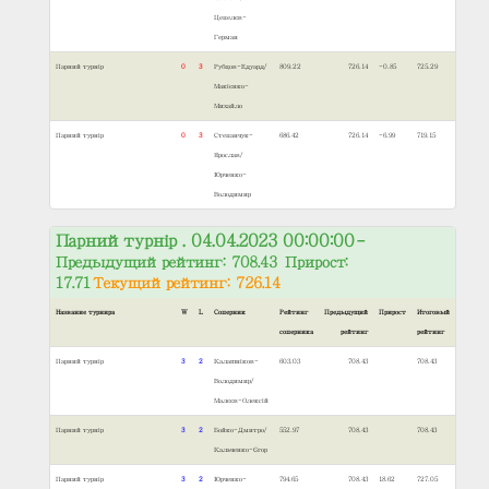
Цепелєв-
Герман
Парний турнір
0
3
Рубцов-Едуард/
809.22
726.14
-0.85
725.29
Макієнко-
Михайло
Парний турнір
0
3
Степанчук-
686.42
726.14
-6.99
719.15
Ярослав/
Юрченко-
Володимир
Парний турнір . 04.04.2023 00:00:00
–
Предыдущий рейтинг: 708.43 Прирост:
17.71
Текущий рейтинг: 726.14
Название турнира
W
L
Соперник
Рейтинг
Предыдущий
Прирост
Итоговый
соперника
рейтинг
рейтинг
Парний турнір
3
2
Калашніков-
603.03
708.43
708.43
Володимир/
Малєєв-Олексій
Парний турнір
3
2
Бойко-Дмитро/
552.97
708.43
708.43
Кальченко-Єгор
Парний турнір
3
2
Юрченко-
794.65
708.43
18.62
727.05