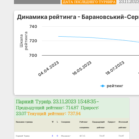
23.11.202
ДАТА ПОСЛЕДНЕГО ТУРНИРА
Динамика рейтинга - Барановський-Сер
740
рейтинга
Шкала
720
700
04.04.2023
16.05.2023
18.07.2023
рейтинг
Парний Турнір. 23.11.2023 15:48:35
–
Предыдущий рейтинг: 714.87 Прирост:
23.07
Текущий рейтинг: 737.94
Название турнира
W
L
Соперник
Рейтинг
Предыдущий
Прирост
Итоговый
соперника
рейтинг
рейтинг
Парний Турнір
3
0
Шаламов-
427.15
714.87
714.87