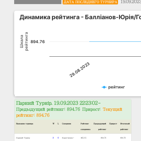
19.09.202
ДАТА ПОСЛЕДНЕГО ТУРНИРА
Динамика рейтинга - Балліанов-Юрія/Г
рейтинга
Шкала
894.76
29.08.2023
рейтинг
Парний Турнір. 19.09.2023 22:23:02
–
Предыдущий рейтинг: 894.76 Прирост:
Текущий
рейтинг: 894.76
Название турнира
W
L
Соперник
Рейтинг
Предыдущий
Прирост
Итоговый
соперника
рейтинг
рейтинг
Парний Турнір
3
0
Коротченко-
465.05
894.76
894.76