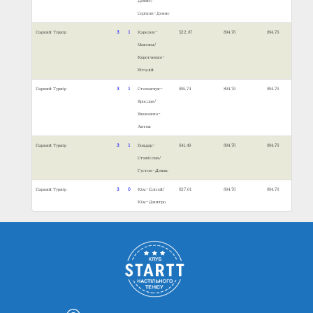
Денис/
Сєріков-Денис
Парний Турнір
3
1
Карелов-
522.87
894.76
894.76
Максим/
Коротченко-
Віталій
Парний Турнір
3
1
Степанчук-
695.74
894.76
894.76
Ярослав/
Яковенко-
Антон
Парний Турнір
3
1
Бондар-
641.49
894.76
894.76
Станіслав/
Густов-Денис
Парний Турнір
3
0
Кім-Єлісєй/
627.61
894.76
894.76
Кім-Дмитро