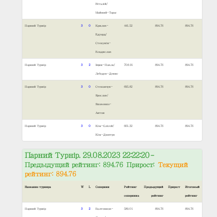
Віталій/
Майний-Тарас
Парний Турнір
3
0
Крилов-
441.52
894.76
894.76
Едуард/
Степунін-
Владислав
Парний Турнір
3
2
Іщик-Павло/
708.91
894.76
894.76
Лебедєв-Денис
Парний Турнір
3
0
Степанчук-
695.82
894.76
894.76
Ярослав/
Яковенко-
Антон
Парний Турнір
3
0
Кім-Єлісєй/
661.32
894.76
894.76
Кім-Дмитро
Парний Турнір. 29.08.2023 22:22:20
–
Предыдущий рейтинг: 894.76 Прирост:
Текущий
рейтинг: 894.76
Название турнира
W
L
Соперник
Рейтинг
Предыдущий
Прирост
Итоговый
соперника
рейтинг
рейтинг
Парний Турнір
3
2
Болтенков-
589.01
894.76
894.76