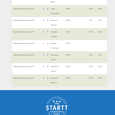
Ірина
Турнір "Вихідного дня 400+"
3
0
Газій
549.81
64.98
64.98
Олександр
Турнір "Вихідного дня 400+"
3
0
Карелов
381.44
48.14
48.14
Максим
Турнір "Вихідного дня 400+"
3
0
Смирнов
750.4
85.04
85.04
Валерій
Турнір "Вихідного дня 400+"
1
3
Бондар
730.63
Станіслав
Турнір "Вихідного дня 400+"
3
0
Яковенко
681.26
78.13
78.13
Антон
Турнір "Вихідного дня 400+"
3
0
Лихоносов
661.46
76.15
76.15
Сергій
Турнір "Вихідного дня 400+"
3
0
Ковальов
650.33
75.03
75.03
Ярослав