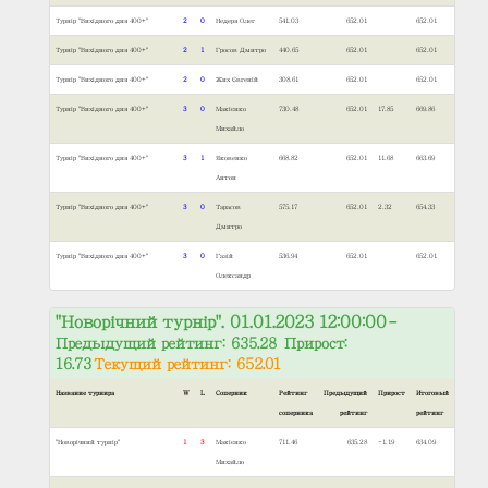
Турнір "Вихідного дня 400+"
2
0
Недеря Олег
541.03
652.01
652.01
Турнір "Вихідного дня 400+"
2
1
Гросов Дмитро
440.65
652.01
652.01
Турнір "Вихідного дня 400+"
2
0
Жих Євгеній
308.61
652.01
652.01
Турнір "Вихідного дня 400+"
3
0
Макієнко
730.48
652.01
17.85
669.86
Михайло
Турнір "Вихідного дня 400+"
3
1
Яковенко
668.82
652.01
11.68
663.69
Антон
Турнір "Вихідного дня 400+"
3
0
Тарасов
575.17
652.01
2.32
654.33
Дмитро
Турнір "Вихідного дня 400+"
3
0
Газій
536.94
652.01
652.01
Олександр
"Новорічний турнір". 01.01.2023 12:00:00
–
Предыдущий рейтинг: 635.28 Прирост:
16.73
Текущий рейтинг: 652.01
Название турнира
W
L
Соперник
Рейтинг
Предыдущий
Прирост
Итоговый
соперника
рейтинг
рейтинг
"Новорічний турнір"
1
3
Макієнко
711.46
635.28
-1.19
634.09
Михайло