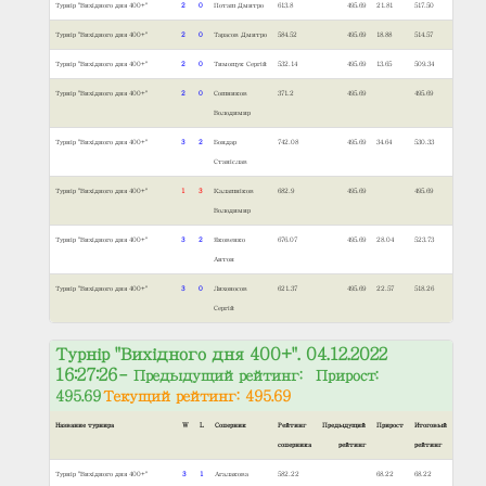
Турнір "Вихідного дня 400+"
2
0
Поташ Дмитро
613.8
495.69
21.81
517.50
Турнір "Вихідного дня 400+"
2
0
Тарасов Дмитро
584.52
495.69
18.88
514.57
Турнір "Вихідного дня 400+"
2
0
Тимощук Сергій
532.14
495.69
13.65
509.34
Турнір "Вихідного дня 400+"
2
0
Сошников
371.2
495.69
495.69
Володимир
Турнір "Вихідного дня 400+"
3
2
Бондар
742.08
495.69
34.64
530.33
Станіслав
Турнір "Вихідного дня 400+"
1
3
Калашніков
682.9
495.69
495.69
Володимир
Турнір "Вихідного дня 400+"
3
2
Яковенко
676.07
495.69
28.04
523.73
Антон
Турнір "Вихідного дня 400+"
3
0
Лихоносов
621.37
495.69
22.57
518.26
Сергій
Турнір "Вихідного дня 400+". 04.12.2022
16:27:26
– Предыдущий рейтинг: Прирост:
495.69
Текущий рейтинг: 495.69
Название турнира
W
L
Соперник
Рейтинг
Предыдущий
Прирост
Итоговый
соперника
рейтинг
рейтинг
Турнір "Вихідного дня 400+"
3
1
Агалакова
582.22
68.22
68.22