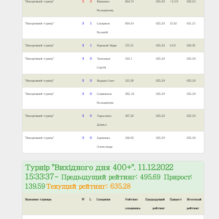
"Новорічний турнір"
2
3
Юрченко
694.74
635.28
-2.03
633.25
Володимир
"Новорічний турнір"
3
1
Смирнов
694.54
635.28
15.93
651.21
Валерій
"Новорічний турнір"
3
1
Вороной Марк
575.51
635.28
4.02
639.30
"Новорічний турнір"
3
0
Тимощук
533.1
635.28
635.28
Сергій
"Новорічний турнір"
3
0
Недеря Олег
515.38
635.28
635.28
"Новорічний турнір"
3
0
Сошников
382.34
635.28
635.28
Володимир
"Новорічний турнір"
3
0
Тарасенко
367.38
635.28
635.28
Данил
"Новорічний турнір"
3
0
Харченко
349.62
635.28
635.28
Олександр
Турнір "Вихідного дня 400+". 11.12.2022
15:33:37
– Предыдущий рейтинг: 495.69 Прирост:
139.59
Текущий рейтинг: 635.28
Название турнира
W
L
Соперник
Рейтинг
Предыдущий
Прирост
Итоговый
соперника
рейтинг
рейтинг