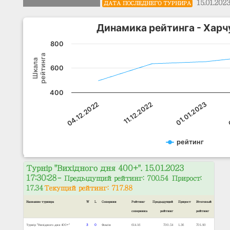
15.01.202
ДАТА ПОСЛЕДНЕГО ТУРНИРА
Динамика рейтинга - Харч
800
рейтинга
Шкала
600
400
04.12.2022
11.12.2022
01.01.2023
рейтинг
Турнір "Вихідного дня 400+". 15.01.2023
17:30:28
– Предыдущий рейтинг: 700.54 Прирост:
17.34
Текущий рейтинг: 717.88
Название турнира
W
L
Соперник
Рейтинг
Предыдущий
Прирост
Итоговый
соперника
рейтинг
рейтинг
Турнір "Вихідного дня 400+"
3
0
Фомін
614.16
700.54
1.36
701.90