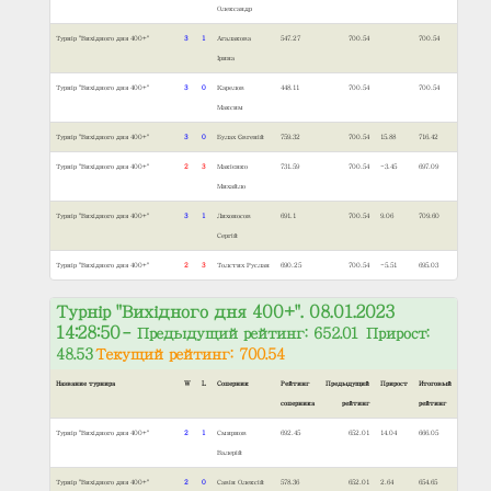
Олександр
Турнір "Вихідного дня 400+"
3
1
Агалакова
547.27
700.54
700.54
Ірина
Турнір "Вихідного дня 400+"
3
0
Карелов
448.11
700.54
700.54
Максим
Турнір "Вихідного дня 400+"
3
0
Булах Євгеній
759.32
700.54
15.88
716.42
Турнір "Вихідного дня 400+"
2
3
Макієнко
731.59
700.54
-3.45
697.09
Михайло
Турнір "Вихідного дня 400+"
3
1
Лихоносов
691.1
700.54
9.06
709.60
Сергій
Турнір "Вихідного дня 400+"
2
3
Толстих Руслан
690.25
700.54
-5.51
695.03
Турнір "Вихідного дня 400+". 08.01.2023
14:28:50
– Предыдущий рейтинг: 652.01 Прирост:
48.53
Текущий рейтинг: 700.54
Название турнира
W
L
Соперник
Рейтинг
Предыдущий
Прирост
Итоговый
соперника
рейтинг
рейтинг
Турнір "Вихідного дня 400+"
2
1
Смирнов
692.45
652.01
14.04
666.05
Валерій
Турнір "Вихідного дня 400+"
2
0
Савін Олексій
578.36
652.01
2.64
654.65