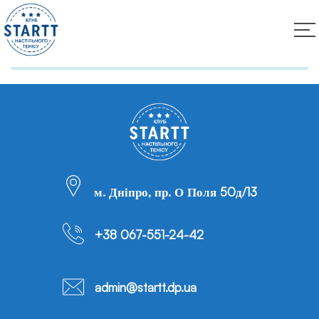
Вам потрібно ввійти, щоб керувати своїми
дописами.
Увійти
м. Дніпро, пр. О Поля 50д/13
+38 067-551-24-42
admin@startt.dp.ua