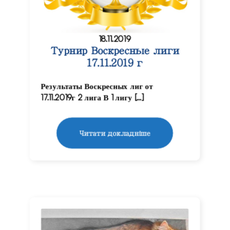
18.11.2019
Турнир Воскресные лиги
17.11.2019 г
Результаты Воскресных лиг от
17.11.2019г 2 лига В 1 лигу […]
Читати докладніше