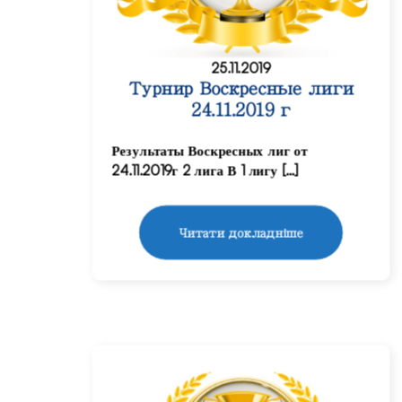
25.11.2019
Турнир Воскресные лиги
24.11.2019 г
Результаты Воскресных лиг от
24.11.2019г 2 лига В 1 лигу […]
Читати докладніше