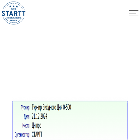
Результати турніру “Вихідного дня 0-500” за
21.12.2024