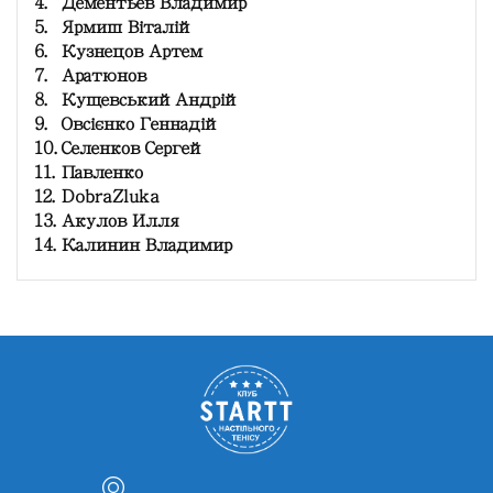
4.
Дементьев Владимир
5.
Ярмиш Віталій
6.
Кузнецов Артем
7.
Аратюнов
8.
Кущевський Андрій
9.
Овсієнко Геннадій
10.
Селенков Сергей
11.
Павленко
12.
DobraZluka
13.
Акулов Илля
14.
Калинин Владимир