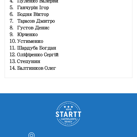
4.
Пуленко Валервй
5.
Ганчурін Ігор
6.
Бодня Віктор
7.
Тарасов Дмитро
8.
Густов Денис
9.
Юрченко
10.
Устименко
11.
Шардуба Богдан
12.
Оліфіренко Сергій
13.
Степунин
14.
Балтинков Олег