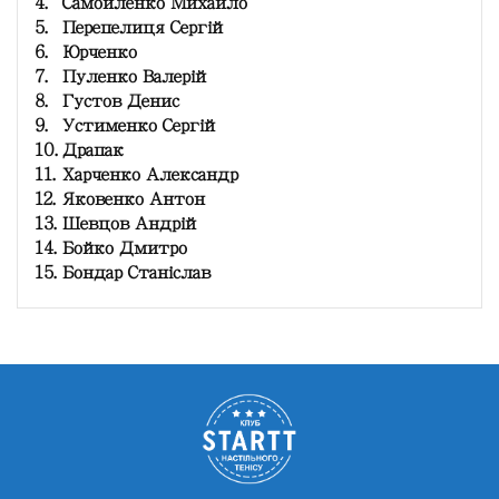
4.
Самойленко Михайло
5.
Перепелиця Сергій
6.
Юрченко
7.
Пуленко Валерій
8.
Густов Денис
9.
Устименко Сергій
10.
Драпак
11.
Харченко Александр
12.
Яковенко Антон
13.
Шевцов Андрій
14.
Бойко Дмитро
15.
Бондар Станіслав