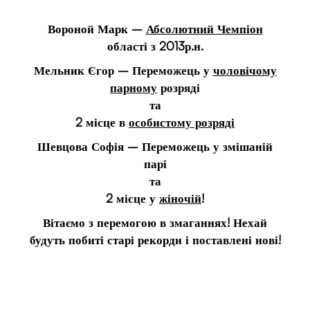
Вороной Марк
–
Абсолютний Чемпіон
області з 2013р.н.
Мельник Єгор
– Переможець у
чоловічому
парному
розряді
та
2 місце в
особистому розряді
Шевцова Софія
– Переможець у змішаній
парі
та
2 місце у
жіночій
!
Вітаємо з перемогою в змаганнях! Нехай
будуть побиті старі рекорди і поставлені нові!