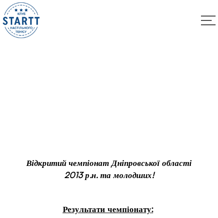
Вітаємо наших юних спортсменів зі здобутими
титулами на чемпіонаті області 2013 р.н. та
молодших!
Відкритий чемпіонат Дніпровської області
2013 р.н. та молодших!
Результати чемпіонату
: